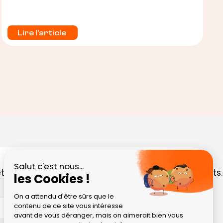
des redevances pour ses membres.
Lire l'article 
Salut c'est nous...
 et des invitations personnalisées à nos événements.
les Cookies !
S'abonner
On a attendu d'être sûrs que le
contenu de ce site vous intéresse
avant de vous déranger, mais on aimerait bien vous