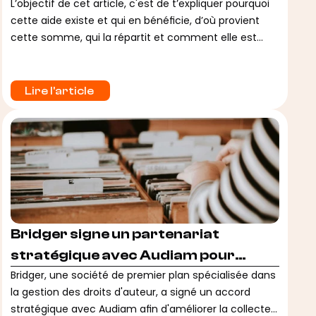
L’objectif de cet article, c'est de t’expliquer pourquoi
cette aide existe et qui en bénéficie, d’où provient
cette somme, qui la répartit et comment elle est
partagée.
Lire l'article 
Bridger signe un partenariat
stratégique avec Audiam pour
développer et renforcer la collecte
Bridger, une société de premier plan spécialisée dans
la gestion des droits d'auteur, a signé un accord
des redevances
stratégique avec Audiam afin d'améliorer la collecte