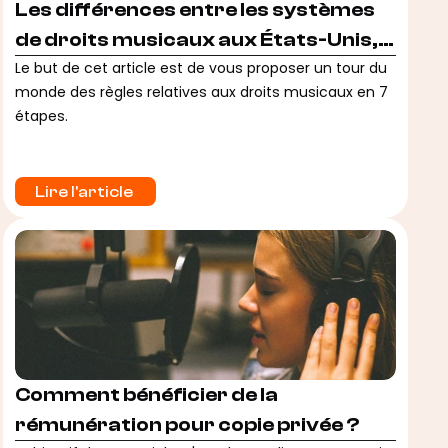
Les différences entre les systèmes
de droits musicaux aux États-Unis,
au Royaume-Uni et en Europe
Le but de cet article est de vous proposer un tour du
monde des règles relatives aux droits musicaux en 7
étapes.
Lire l'article 
Comment bénéficier de la
rémunération pour copie privée ?