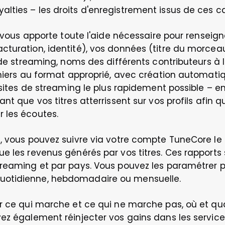
alties – les droits d'enregistrement issus de ces c
e vous apporte toute l'aide nécessaire pour renseign
turation, identité), vos données (titre du morceau,
 de streaming, noms des différents contributeurs à l
chiers au format approprié, avec création automatiq
sites de streaming le plus rapidement possible – entr
nt que vos titres atterrissent sur vos profils afin q
 les écoutes.
s, vous pouvez suivre via votre compte TuneCore l
e les revenus générés par vos titres. Ces rapports
reaming et par pays. Vous pouvez les paramétrer po
uotidienne, hebdomadaire ou mensuelle. 
r ce qui marche et ce qui ne marche pas, où et qua
ez également réinjecter vos gains dans les service