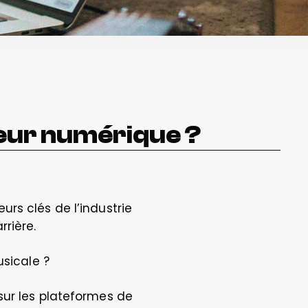
teur numérique ?
rs clés de l’industrie 
ière.   
sicale ?  
ur les plateformes de 