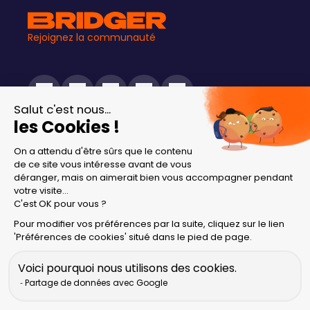
Rejoignez la communauté
Salut c'est nous...
les Cookies !
À propos
Blog
On a attendu d'être sûrs que le contenu
Comment ça marche
de ce site vous intéresse avant de vous
déranger, mais on aimerait bien vous accompagner pendant
Réserver un appel
votre visite...
Contactez-nous
C'est OK pour vous ?
Centre d'aide
Pour modifier vos préférences par la suite, cliquez sur le lien
'Préférences de cookies' situé dans le pied de page.
Documentation
Politique de confidentialité
Voici pourquoi nous utilisons des cookies.
Conditions d'utilisation
Partage de données avec Google
Politique en matière de cookies