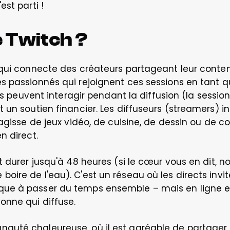
st parti !
 Twitch ?
 qui connecte des créateurs partageant leur conten
 passionnés qui rejoignent ces sessions en tant qu
es peuvent interagir pendant la diffusion (la session)
 un soutien financier. Les diffuseurs (streamers) i
'agisse de jeux vidéo, de cuisine, de dessin ou de c
 direct.  
 durer jusqu'à 48 heures (si le cœur vous en dit, no
re de l'eau). C'est un réseau où les directs inviten
e à passer du temps ensemble – mais en ligne et 
nne qui diffuse.
uté chaleureuse, où il est agréable de partager 