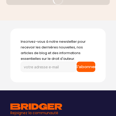
mixage pour les corriger. 
Enregistrez avec une 
haute qualité
Inscrivez-vous à notre newsletter pour 
recevoir les dernières nouvelles, nos 
articles de blog et des informations 
essentielles sur le droit d'auteur.
S'abonner
Tout doit être fait avec le plus grand soin, de 
manière qualitative et réfléchie. 
L'enregistrement doit sonner de façon 
excellente. Choisissez des micros de studio 
professionnels. Vous ne pourrez pas 
rattraper de mauvais enregistrements au 
Rejoignez la communauté
moment du mixage.