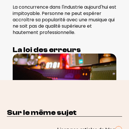
La concurrence dans l'industrie aujourd'hui est 
impitoyable. Personne ne peut espérer 
accroître sa popularité avec une musique qui 
ne soit pas de qualité supérieure et 
hautement professionnelle. 
La loi des erreurs
Sur le même sujet
L'un des principes fondamentaux de la 
composition d'une musique de qualité 
concerne les erreurs : les erreurs sont 