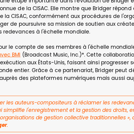
ne étape importante dans l'évolution de Bridger en 
onnue de la CISAC. Elle montre que Bridger répond a
e la CISAC, conformément aux procédures de l'organi
ger de poursuivre sa mission de soutien aux créate
s redevances à l'échelle mondiale.
 pour le compte de ses membres à l'échelle mondiale
avec BMI
 (Broadcast Music, Inc.)*. Cette collaborati
xécution aux États-Unis, faisant ainsi progresser s
de entier. Grâce à ce partenariat, Bridger peut dé
uprès des plateformes numériques mais aussi aupr
er les auteurs-compositeurs à réclamer les redevance
 simplifie l'enregistrement et la gestion des droits, en
rganisations de gestion collective traditionnelles
 »,
ger
. 