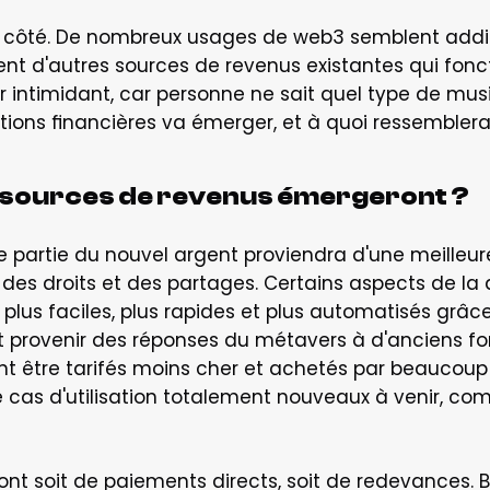
 côté. De nombreux usages de web3 semblent additifs,
t d'autres sources de revenus existantes qui foncti
r intimidant, car personne ne sait quel type de musi
tions financières va émerger, et à quoi ressemblera 
s sources de revenus émergeront ?
 partie du nouvel argent proviendra d'une meilleure 
 des droits et des partages. Certains aspects de la 
lus faciles, plus rapides et plus automatisés grâc
provenir des réponses du métavers à d'anciens form
t être tarifés moins cher et achetés par beaucoup p
e cas d'utilisation totalement nouveaux à venir, c
nt soit de paiements directs, soit de redevances. 